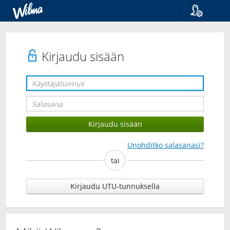
Kieli
Suomi
Svenska
Kirjaudu sisään
English
Unohditko salasanasi?
tai
Kirjaudu UTU-tunnuksella