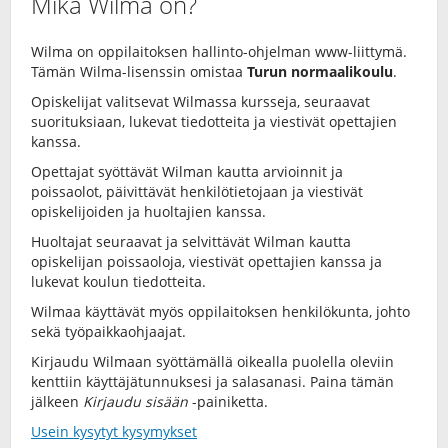
Mikä Wilma on?
Wilma on oppilaitoksen hallinto-ohjelman www-liittymä.
Tämän Wilma-lisenssin omistaa
Turun normaalikoulu
.
Opiskelijat valitsevat Wilmassa kursseja, seuraavat
suorituksiaan, lukevat tiedotteita ja viestivät opettajien
kanssa.
Opettajat syöttävät Wilman kautta arvioinnit ja
poissaolot, päivittävät henkilötietojaan ja viestivät
opiskelijoiden ja huoltajien kanssa.
Huoltajat seuraavat ja selvittävät Wilman kautta
opiskelijan poissaoloja, viestivät opettajien kanssa ja
lukevat koulun tiedotteita.
Wilmaa käyttävät myös oppilaitoksen henkilökunta, johto
sekä työpaikkaohjaajat.
Kirjaudu Wilmaan syöttämällä oikealla puolella oleviin
kenttiin käyttäjätunnuksesi ja salasanasi. Paina tämän
jälkeen
Kirjaudu sisään
-painiketta.
Usein kysytyt kysymykset