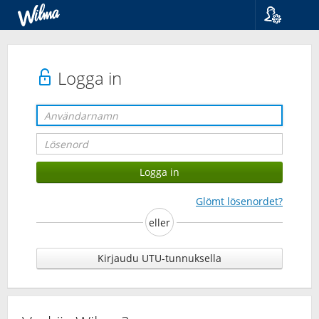
Språk
Suomi
Svenska
Logga in
English
Glömt lösenordet?
eller
Kirjaudu UTU-tunnuksella